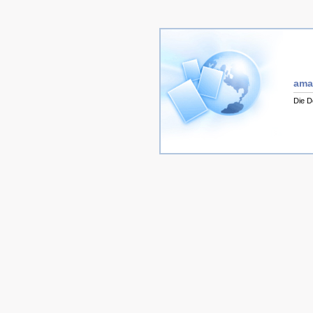
ama
Die D